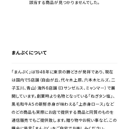
該当する商品が見つかりませんでした。
まんぷくについて
「まんぷく」は1948年に東京の勝どきが発祥であり、現在
は国内で5店舗（自由が丘、代々木上原、六本木ヒルズ、二
子玉川、青山）海外6店舗（ロサンゼルス、ミャンマー）で展
開しています。創業時より名物となっている「ねぎタン塩」、
黒毛和牛A５の新鮮赤身が味わえる「上赤身ロース」など
のどの商品も実際にお店で提供する商品と同質のものを
通信販売でもご提供致します。贈り物やお祝い事など、この
機会に是非「まんぷく」をご自宅でお楽しみください。