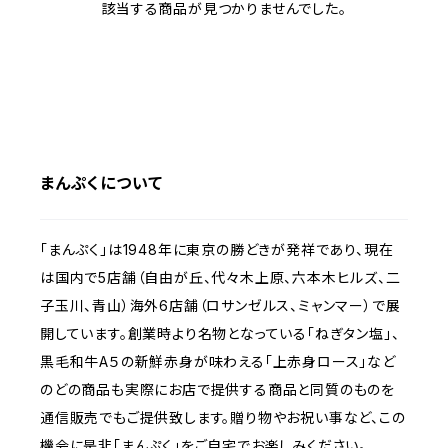
該当する商品が見つかりませんでした。
まんぷくについて
「まんぷく」は1948年に東京の勝どきが発祥であり、現在
は国内で5店舗（自由が丘、代々木上原、六本木ヒルズ、二
子玉川、青山）海外6店舗（ロサンゼルス、ミャンマー）で展
開しています。創業時より名物となっている「ねぎタン塩」、
黒毛和牛A５の新鮮赤身が味わえる「上赤身ロース」など
のどの商品も実際にお店で提供する商品と同質のものを
通信販売でもご提供致します。贈り物やお祝い事など、この
機会に是非「まんぷく」をご自宅でお楽しみください。